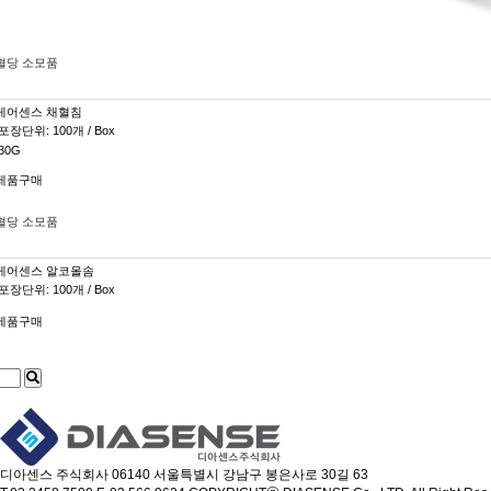
혈당 소모품
케어센스 채혈침
포장단위: 100개 / Box
30G
제품구매
혈당 소모품
케어센스 알코올솜
포장단위: 100개 / Box
제품구매
디아센스 주식회사
06140 서울특별시 강남구 봉은사로 30길 63