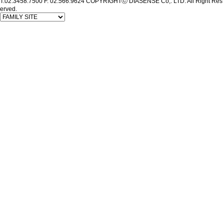
T.02.3458.7500
F. 02.566.9624
COPYRIGHTⓒ DIASENSE Co,. LTD. All Right Res
erved.