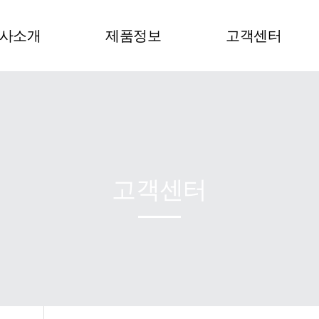
사소개
제품정보
고객센터
회사개요
케어센스A 혈당시스템
NEWS
EO 인사말
아큐라 혈당시스템
FAQ
주요연혁
케어센스Ⅱ 혈당시스템
오프라인 매장 소개
시티즌 혈압계
A/S 절차ㆍ신청안내
고객센터
기타 의료기기
제품 사용설명서
혈당 소모품
기타