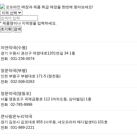
오프라인 매장과 제품 취급 매장을 한번에 찾아보세요!
디아센스 주식회사
* 제품명이나 지역명을 입력하세요.
초기화
검색
50m
자연약국(수원)
경기 수원시 권선구 덕영대로1201번길 34 1층
전화 : 031-236-0074
정문약국(부평)
인천 부평구 부평대로 171-5 (청천동)
전화 : 032-508-0263
정문약국(영등포)
서울 영등포구 국제금융로 112 (여의도동, 상아빌딩) 1층
전화 : 02-785-9996
큰사랑온누리약국
경기 김포시 김포대로 855 (사우동, 네오프라자 메디칼센타) 101호
전화 : 031-989-2221